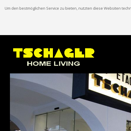
Um den bestmöglichen Service zu bieten, nutzten diese Websiten techn