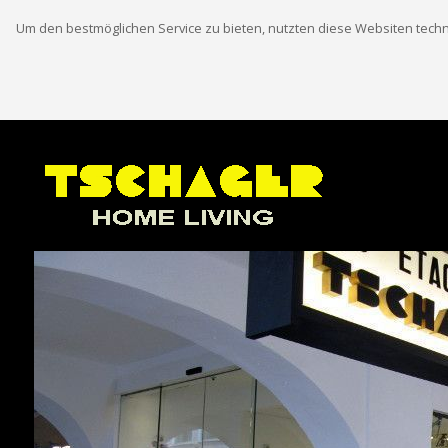
Um den bestmöglichen Service zu bieten, nutzten diese Websiten techn